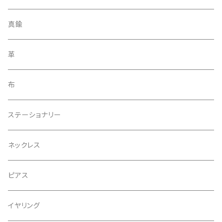
ストラップ
真鍮
ブローチ
革
アクセサリー
布
ヘアゴム
ステーショナリー
ネックレス
ピアス
イヤリング