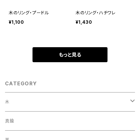
木のリング・プードル
木のリング・ハチワレ
¥1,100
¥1,430
もっと見る
CATEGORY
木
ストラップ
真鍮
ブローチ
革