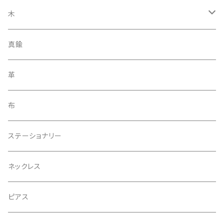
木
ストラップ
真鍮
ブローチ
革
アクセサリー
布
ヘアゴム
ステーショナリー
ネックレス
ピアス