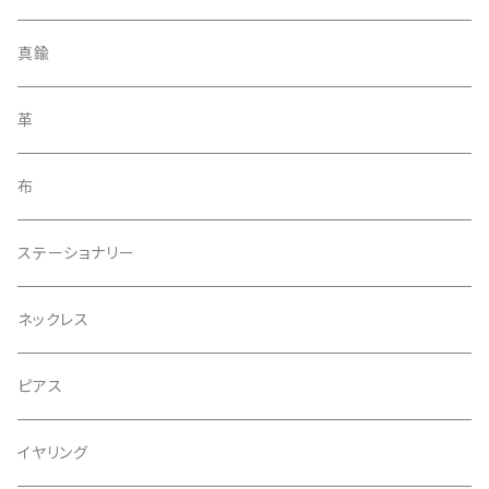
ストラップ
真鍮
ブローチ
革
アクセサリー
布
ヘアゴム
ステーショナリー
ネックレス
ピアス
イヤリング