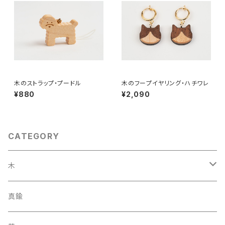
木のストラップ・プードル
木のフープイヤリング・ハチワレ
¥880
¥2,090
CATEGORY
木
ストラップ
真鍮