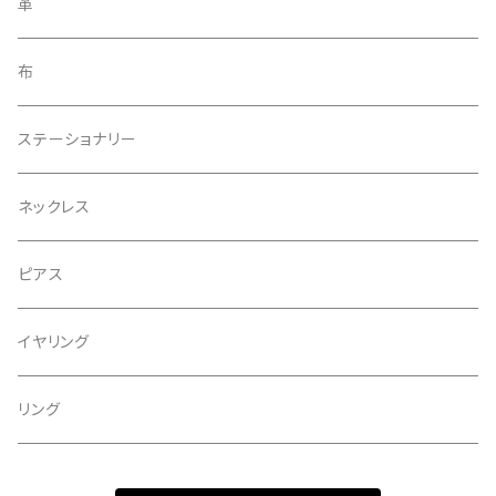
ブローチ
革
アクセサリー
布
ヘアゴム
ステーショナリー
ネックレス
ピアス
イヤリング
リング